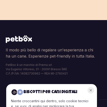
Il modo più bello di regalare un'esperienza a chi
ha un cane. Esperienze pet-friendly in tutta Italia.
PetBox è un marchio di Prema srl
Via Eugenio Villoresi, 31 - 20091 Bresso (MI)
C.F./P.IVA: 14082730962 — REA MI-2760421
Biscotti per cani digitali
🍪
Niente croccantini qui dentro, solo cookie tecnici
e, se vuoi, di analisi per migliorare la tua