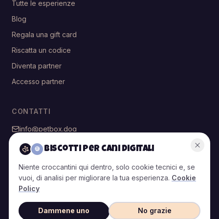
Tutte le esperienze
Blog
Regala una gift card
Riscatta un codice
Diventa partner
Accesso partner
CONTATTI
info@petbox.dog
@petbox.dog
Biscotti per cani digitali
🍪
Niente croccantini qui dentro, solo cookie tecnici e, se
vuoi, di analisi per migliorare la tua esperienza.
Cookie
© 2026 PetBox — Tutti i diritti riservati
Policy
T&C
T&C
Privacy
Cookie
Politiche di
Gestisci
Partner
Clienti
Policy
Policy
reso
cookie
Dammene uno
No grazie