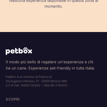
Nessuna esperienza disponibile in questa zona al
momento.
Il modo più bello di regalare un'esperienza a chi
ha un cane. Esperienze pet-friendly in tutta Italia.
PetBox è un marchio di Prema srl
Via Eugenio Villoresi, 31 - 20091 Bresso (MI)
C.F./P.IVA: 14082730962 — REA MI-2760421
SCOPRI