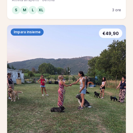
S
M
L
XL
3 ore
Impara insieme
€49,90