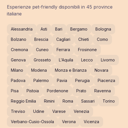
Esperienze pet-friendly disponibili in
45
province
italiane
Alessandria
Asti
Bari
Bergamo
Bologna
Bolzano
Brescia
Cagliari
Chieti
Como
Cremona
Cuneo
Ferrara
Frosinone
Genova
Grosseto
L'Aquila
Lecco
Livorno
Milano
Modena
Monza e Brianza
Novara
Padova
Palermo
Pavia
Perugia
Piacenza
Pisa
Pistoia
Pordenone
Prato
Ravenna
Reggio Emilia
Rimini
Roma
Sassari
Torino
Treviso
Udine
Varese
Venezia
Verbano-Cusio-Ossola
Verona
Vicenza