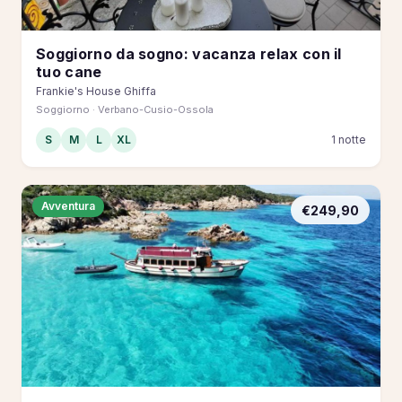
Soggiorno da sogno: vacanza relax con il
tuo cane
Frankie's House Ghiffa
Soggiorno · Verbano-Cusio-Ossola
S
M
L
XL
1 notte
Avventura
€249,90