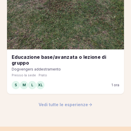
Educazione base/avanzata o lezione di
gruppo
Dogvengers addestramento
Presso la sede · Prato
S
M
L
XL
1 ora
Vedi tutte le esperienze