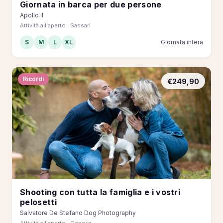
Giornata in barca per due persone
Apollo II
Attività all'aperto · Sassari
S
M
L
XL
Giornata intera
Ricordi
€249,90
Shooting con tutta la famiglia e i vostri
pelosetti
Salvatore De Stefano Dog Photography
Attività all'aperto · Genova