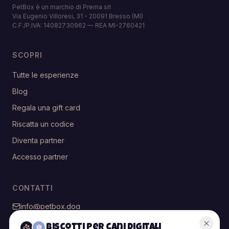
PetBox è un marchio di Prema srl
Via Eugenio Villoresi, 31 - 20091 Bresso (MI)
C.F./P.IVA: 14082730962 — REA MI-2760421
SCOPRI
Tutte le esperienze
Blog
Regala una gift card
Riscatta un codice
Diventa partner
Accesso partner
CONTATTI
info@petbox.dog
@petbox.dog
Biscotti per cani digitali
🍪