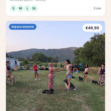
S
M
L
XL
3 ore
Impara insieme
€49,90