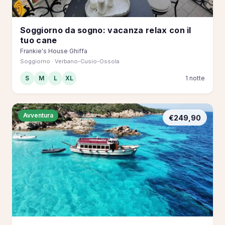
Soggiorno da sogno: vacanza relax con il
tuo cane
Frankie's House Ghiffa
Soggiorno · Verbano-Cusio-Ossola
S
M
L
XL
1 notte
Avventura
€249,90