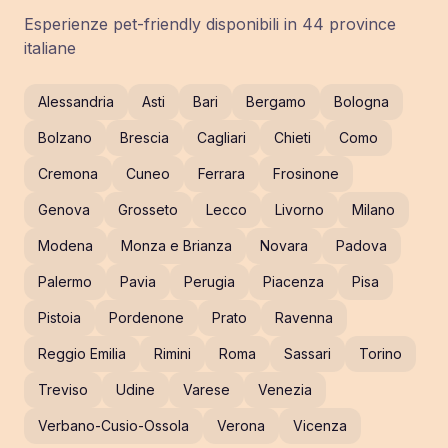
Esperienze pet-friendly disponibili in
44
province
italiane
Alessandria
Asti
Bari
Bergamo
Bologna
Bolzano
Brescia
Cagliari
Chieti
Como
Cremona
Cuneo
Ferrara
Frosinone
Genova
Grosseto
Lecco
Livorno
Milano
Modena
Monza e Brianza
Novara
Padova
Palermo
Pavia
Perugia
Piacenza
Pisa
Pistoia
Pordenone
Prato
Ravenna
Reggio Emilia
Rimini
Roma
Sassari
Torino
Treviso
Udine
Varese
Venezia
Verbano-Cusio-Ossola
Verona
Vicenza