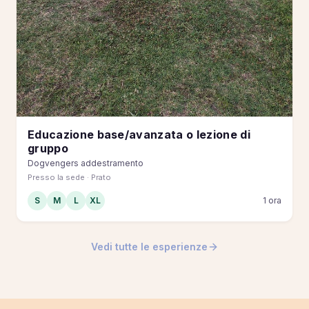
Educazione base/avanzata o lezione di
gruppo
Dogvengers addestramento
Presso la sede · Prato
S
M
L
XL
1 ora
Vedi tutte le esperienze