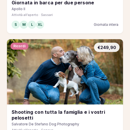
Giornata in barca per due persone
Apollo II
Attività all'aperto · Sassari
S
M
L
XL
Giornata intera
Ricordi
€249,90
Shooting con tutta la famiglia e i vostri
pelosetti
Salvatore De Stefano Dog Photography
Attività all'aperto · Genova