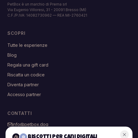
PetBox è un marchio di Prema srl
Via Eugenio Villoresi, 31 - 20091 Bresso (MI)
C.F./P.IVA: 14082730962 — REA MI-2760421
SCOPRI
Tutte le esperienze
Blog
Regala una gift card
Riscatta un codice
Diventa partner
Accesso partner
CONTATTI
info@petbox.dog
@petbox.dog
Biscotti per cani digitali
🍪