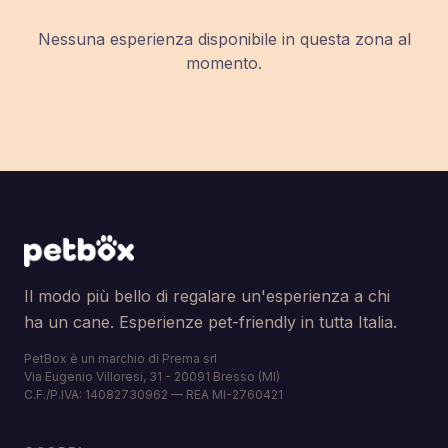
Nessuna esperienza disponibile in questa zona al
momento.
Il modo più bello di regalare un'esperienza a chi
ha un cane. Esperienze pet-friendly in tutta Italia.
PetBox è un marchio di Prema srl
Via Eugenio Villoresi, 31 - 20091 Bresso (MI)
C.F./P.IVA: 14082730962 — REA MI-2760421