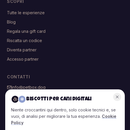
SCOPRI
Tutte le esperienze
Blog
Regala una gift card
Riscatta un codice
Diventa partner
Accesso partner
CONTATTI
info@petbox.dog
@petbox.dog
Biscotti per cani digitali
🍪
Niente croccantini qui dentro, solo cookie tecnici e, se
vuoi, di analisi per migliorare la tua esperienza.
Cookie
© 2026 PetBox — Tutti i diritti riservati
Policy
T&C
T&C
Privacy
Cookie
Politiche di
Gestisci