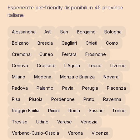
Esperienze pet-friendly disponibili in
45
province
italiane
Alessandria
Asti
Bari
Bergamo
Bologna
Bolzano
Brescia
Cagliari
Chieti
Como
Cremona
Cuneo
Ferrara
Frosinone
Genova
Grosseto
L'Aquila
Lecco
Livorno
Milano
Modena
Monza e Brianza
Novara
Padova
Palermo
Pavia
Perugia
Piacenza
Pisa
Pistoia
Pordenone
Prato
Ravenna
Reggio Emilia
Rimini
Roma
Sassari
Torino
Treviso
Udine
Varese
Venezia
Verbano-Cusio-Ossola
Verona
Vicenza