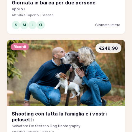
Giornata in barca per due persone
Apollo II
Attività all'aperto · Sassari
S
M
L
XL
Giornata intera
Ricordi
€249,90
Shooting con tutta la famiglia e i vostri
pelosetti
Salvatore De Stefano Dog Photography
Attività all'aperto · Genova