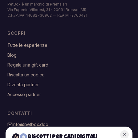
PetBox è un marchio di Prema srl
Via Eugenio Villoresi, 31 - 20091 Bresso (MI)
C.F./P.IVA: 14082730962 — REA MI-2760421
SCOPRI
Tutte le esperienze
Blog
Regala una gift card
Riscatta un codice
Diventa partner
Accesso partner
CONTATTI
info@petbox.dog
@petbox.dog
Biscotti per cani digitali
🍪