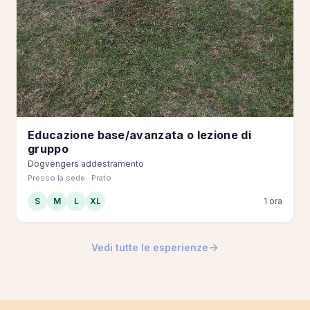
Educazione base/avanzata o lezione di
gruppo
Dogvengers addestramento
Presso la sede · Prato
S
M
L
XL
1 ora
Vedi tutte le esperienze