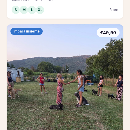
S
M
L
XL
3 ore
Impara insieme
€49,90