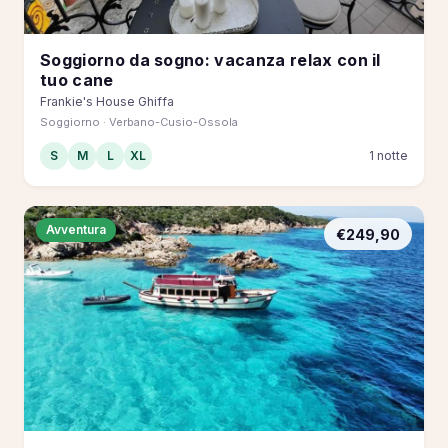
Soggiorno da sogno: vacanza relax con il
tuo cane
Frankie's House Ghiffa
Soggiorno · Verbano-Cusio-Ossola
S
M
L
XL
1 notte
Avventura
€249,90