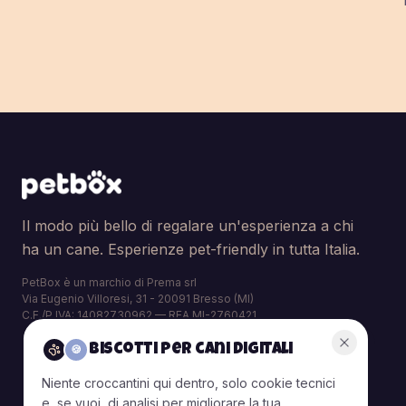
Il modo più bello di regalare un'esperienza a chi
ha un cane. Esperienze pet-friendly in tutta Italia.
PetBox è un marchio di Prema srl
Via Eugenio Villoresi, 31 - 20091 Bresso (MI)
C.F./P.IVA: 14082730962 — REA MI-2760421
Biscotti per cani digitali
🍪
Niente croccantini qui dentro, solo cookie tecnici
e, se vuoi, di analisi per migliorare la tua