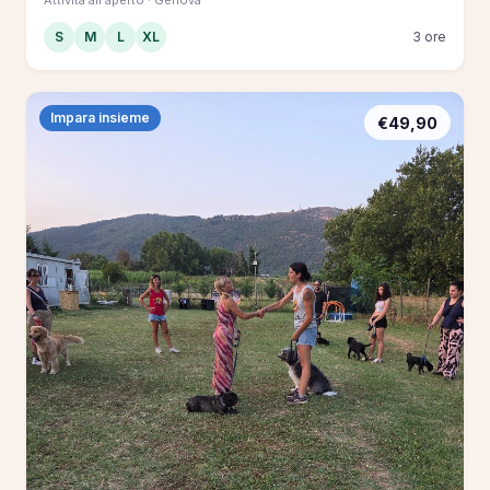
S
M
L
XL
3 ore
Impara insieme
€49,90