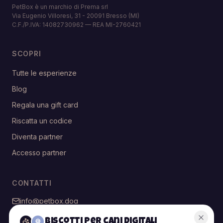
PetBox è un marchio di Prema srl
Via Eugenio Villoresi, 31 - 20091 Bresso (MI)
C.F./P.IVA: 14082730962 — REA MI-2760421
SCOPRI
Tutte le esperienze
Blog
Regala una gift card
Riscatta un codice
Diventa partner
Accesso partner
CONTATTI
info@petbox.dog
@petbox.dog
Biscotti per cani digitali
🍪