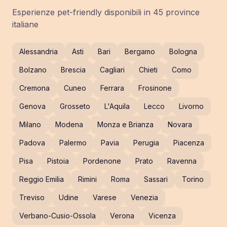
Esperienze pet-friendly disponibili in
45
province
italiane
Alessandria
Asti
Bari
Bergamo
Bologna
Bolzano
Brescia
Cagliari
Chieti
Como
Cremona
Cuneo
Ferrara
Frosinone
Genova
Grosseto
L'Aquila
Lecco
Livorno
Milano
Modena
Monza e Brianza
Novara
Padova
Palermo
Pavia
Perugia
Piacenza
Pisa
Pistoia
Pordenone
Prato
Ravenna
Reggio Emilia
Rimini
Roma
Sassari
Torino
Treviso
Udine
Varese
Venezia
Verbano-Cusio-Ossola
Verona
Vicenza