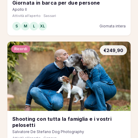
Giornata in barca per due persone
Apollo II
Attività all'aperto · Sassari
S
M
L
XL
Giornata intera
Ricordi
€249,90
Shooting con tutta la famiglia e i vostri
pelosetti
Salvatore De Stefano Dog Photography
Attività all'aperto · Genova