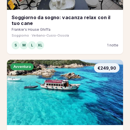
Soggiorno da sogno: vacanza relax con il
tuo cane
Frankie's House Ghiffa
Soggiorno · Verbano-Cusio-Ossola
S
M
L
XL
1 notte
Avventura
€249,90