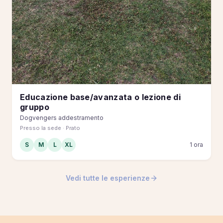
Educazione base/avanzata o lezione di
gruppo
Dogvengers addestramento
Presso la sede · Prato
S
M
L
XL
1 ora
Vedi tutte le esperienze