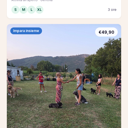
S
M
L
XL
3 ore
Impara insieme
€49,90