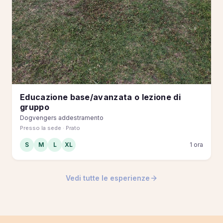
Educazione base/avanzata o lezione di
gruppo
Dogvengers addestramento
Presso la sede · Prato
S
M
L
XL
1 ora
Vedi tutte le esperienze