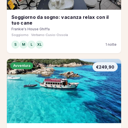
Soggiorno da sogno: vacanza relax con il
tuo cane
Frankie's House Ghiffa
Soggiorno · Verbano-Cusio-Ossola
S
M
L
XL
1 notte
Avventura
€249,90