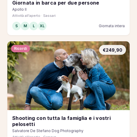
Giornata in barca per due persone
Apollo II
Attività all'aperto · Sassari
S
M
L
XL
Giornata intera
Ricordi
€249,90
Shooting con tutta la famiglia e i vostri
pelosetti
Salvatore De Stefano Dog Photography
Attività all'aperto · Genova