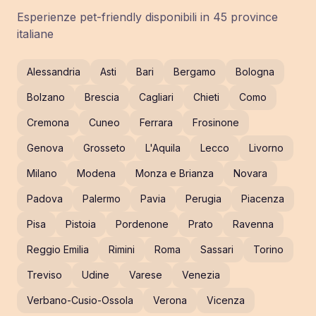
Esperienze pet-friendly disponibili in
45
province
italiane
Alessandria
Asti
Bari
Bergamo
Bologna
Bolzano
Brescia
Cagliari
Chieti
Como
Cremona
Cuneo
Ferrara
Frosinone
Genova
Grosseto
L'Aquila
Lecco
Livorno
Milano
Modena
Monza e Brianza
Novara
Padova
Palermo
Pavia
Perugia
Piacenza
Pisa
Pistoia
Pordenone
Prato
Ravenna
Reggio Emilia
Rimini
Roma
Sassari
Torino
Treviso
Udine
Varese
Venezia
Verbano-Cusio-Ossola
Verona
Vicenza