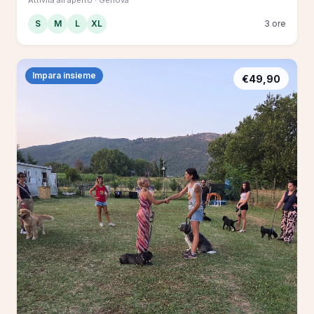
S
M
L
XL
3 ore
Impara insieme
€49,90