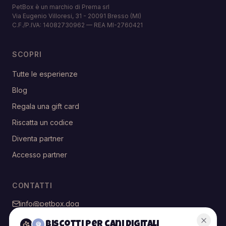
PetBox è un marchio di Prema srl
Via Eugenio Villoresi, 31 - 20091 Bresso (MI)
C.F./P.IVA: 14082730962 — REA MI-2760421
SCOPRI
Tutte le esperienze
Blog
Regala una gift card
Riscatta un codice
Diventa partner
Accesso partner
CONTATTI
info@petbox.dog
@petbox.dog
Biscotti per cani digitali
🍪