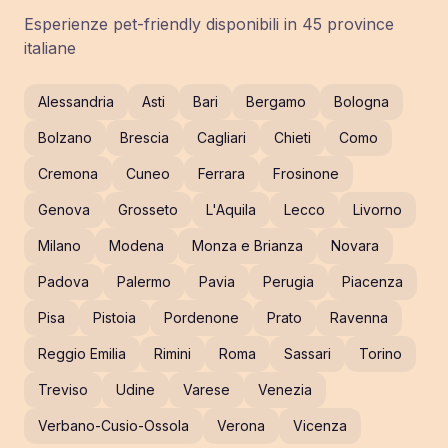
Esperienze pet-friendly disponibili in
45
province
italiane
Alessandria
Asti
Bari
Bergamo
Bologna
Bolzano
Brescia
Cagliari
Chieti
Como
Cremona
Cuneo
Ferrara
Frosinone
Genova
Grosseto
L'Aquila
Lecco
Livorno
Milano
Modena
Monza e Brianza
Novara
Padova
Palermo
Pavia
Perugia
Piacenza
Pisa
Pistoia
Pordenone
Prato
Ravenna
Reggio Emilia
Rimini
Roma
Sassari
Torino
Treviso
Udine
Varese
Venezia
Verbano-Cusio-Ossola
Verona
Vicenza