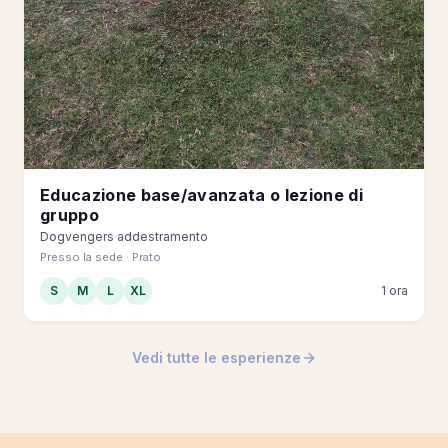
Educazione base/avanzata o lezione di
gruppo
Dogvengers addestramento
Presso la sede · Prato
S
M
L
XL
1 ora
Vedi tutte le esperienze