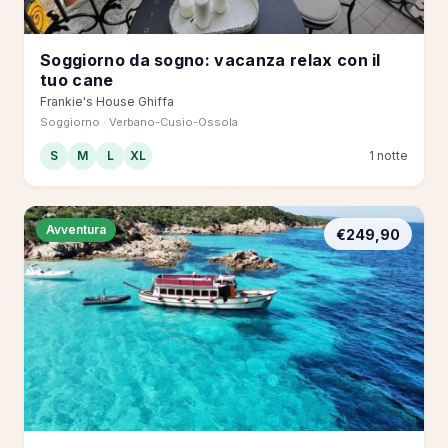
Soggiorno da sogno: vacanza relax con il
tuo cane
Frankie's House Ghiffa
Soggiorno · Verbano-Cusio-Ossola
S
M
L
XL
1 notte
Avventura
€249,90