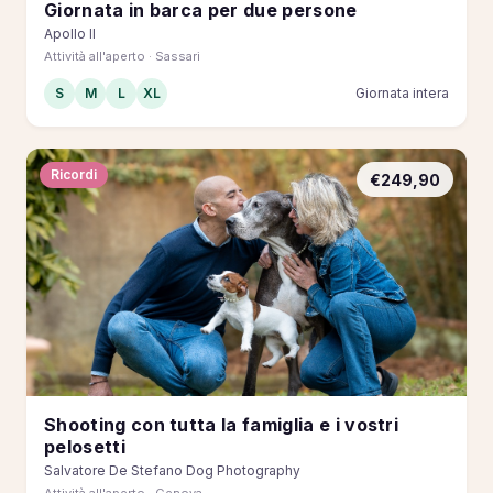
Giornata in barca per due persone
Apollo II
Attività all'aperto · Sassari
S
M
L
XL
Giornata intera
Ricordi
€249,90
Shooting con tutta la famiglia e i vostri
pelosetti
Salvatore De Stefano Dog Photography
Attività all'aperto · Genova