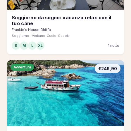
Soggiorno da sogno: vacanza relax con il
tuo cane
Frankie's House Ghiffa
Soggiorno · Verbano-Cusio-Ossola
S
M
L
XL
1 notte
Avventura
€249,90