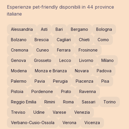
Esperienze pet-friendly disponibili in
44
province
italiane
Alessandria
Asti
Bari
Bergamo
Bologna
Bolzano
Brescia
Cagliari
Chieti
Como
Cremona
Cuneo
Ferrara
Frosinone
Genova
Grosseto
Lecco
Livorno
Milano
Modena
Monza e Brianza
Novara
Padova
Palermo
Pavia
Perugia
Piacenza
Pisa
Pistoia
Pordenone
Prato
Ravenna
Reggio Emilia
Rimini
Roma
Sassari
Torino
Treviso
Udine
Varese
Venezia
Verbano-Cusio-Ossola
Verona
Vicenza