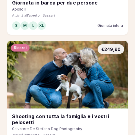
Giornata in barca per due persone
Apollo II
Attività all'aperto · Sassari
S
M
L
XL
Giornata intera
Ricordi
€249,90
Shooting con tutta la famiglia e i vostri
pelosetti
Salvatore De Stefano Dog Photography
Attività all'aperto · Genova