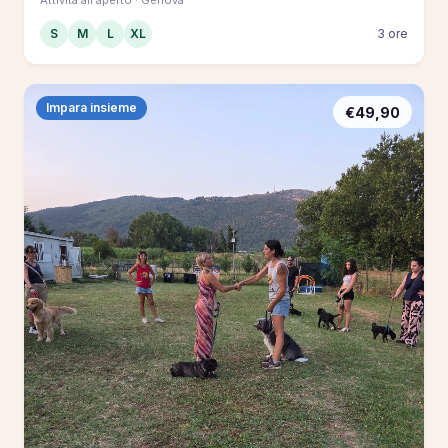
S
M
L
XL
3 ore
Impara insieme
€49,90