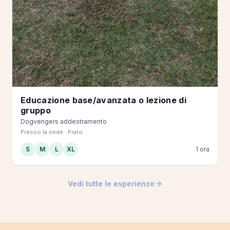
Educazione base/avanzata o lezione di
gruppo
Dogvengers addestramento
Presso la sede · Prato
S
M
L
XL
1 ora
Vedi tutte le esperienze