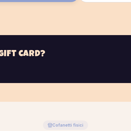
gift card?
Cofanetti fisici