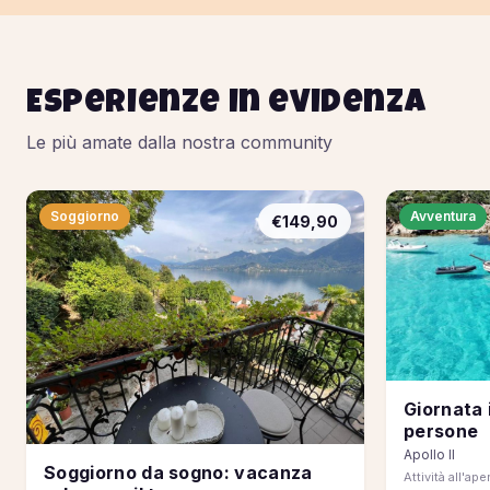
Esperienze in evidenza
Le più amate dalla nostra community
Soggiorno
Avventura
€149,90
Giornata 
persone
Apollo II
Soggiorno da sogno: vacanza
Attività all'ape