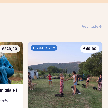
Vedi tutte
Impara insieme
€249,90
€49,90
iglia e i
graphy