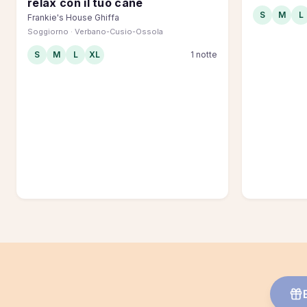
relax con il tuo cane
S
M
L
Frankie's House Ghiffa
Soggiorno · Verbano-Cusio-Ossola
S
M
L
XL
1 notte