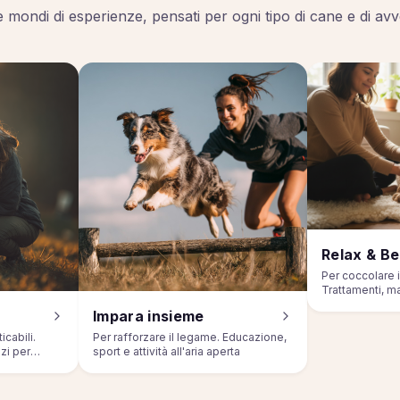
 mondi di esperienze, pensati per ogni tipo di cane e di av
Relax & B
Per coccolare i
Trattamenti, m
consulenze.
Impara insieme
icabili.
Per rafforzare il legame. Educazione,
izi per
sport e attività all'aria aperta