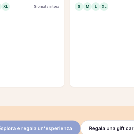
XL
Giornata intera
S
M
L
XL
Esplora e regala un'esperienza
Regala una gift ca