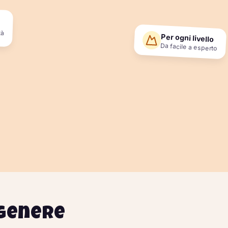
tà
Per ogni livello
Da facile a esperto
 genere