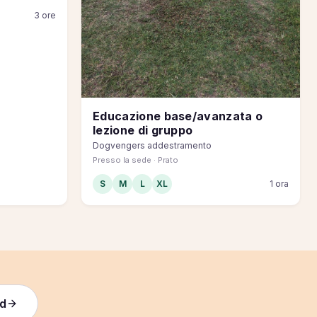
3 ore
Educazione base/avanzata o
lezione di gruppo
Dogvengers addestramento
Presso la sede · Prato
S
M
L
XL
1 ora
rd