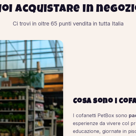
oi acquistare in negoz
Ci trovi in oltre
65
punti vendita in tutta Italia
Cosa sono i cof
I cofanetti PetBox sono
pa
esperienze da vivere col pro
educazione, giornate in pisc