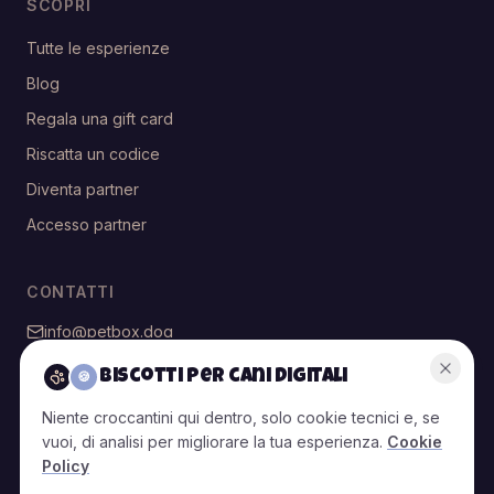
SCOPRI
Tutte le esperienze
Blog
Regala una gift card
Riscatta un codice
Diventa partner
Accesso partner
CONTATTI
info@petbox.dog
@petbox.dog
Biscotti per cani digitali
🍪
Niente croccantini qui dentro, solo cookie tecnici e, se
vuoi, di analisi per migliorare la tua esperienza.
Cookie
© 2026 PetBox — Tutti i diritti riservati
Policy
T&C
T&C
Privacy
Cookie
Politiche di
Gestisci