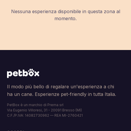
Nessuna esperienza disponibile in questa zona al
momento.
Il modo più bello di regalare un'esperienza a chi
ha un cane. Esperienze pet-friendly in tutta Italia.
PetBox è un marchio di Prema srl
Via Eugenio Villoresi, 31 - 20091 Bresso (MI)
C.F./P.IVA: 14082730962 — REA MI-2760421